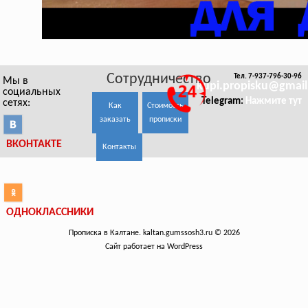
Сотрудничество
Тел. 7-937-796-30-96
Мы в
kupi.propisku@gmai
социальных
Telegram:
Нажмите тут
сетях:
Как
Стоимость
заказать
прописки
ВКОНТАКТЕ
Контакты
ОДНОКЛАССНИКИ
Прописка в Калтане. kaltan.gumssosh3.ru © 2026
Сайт работает на WordPress